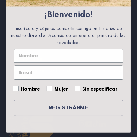
FOOTER - TINTOREMUS STTUDIO
¡Bienvenido!
INFORMACIÓN
Inscríbete y déjanos compartir contigo las historias de
nuestro día a día. Además de enterarte el primero de las
IMPACTO
novedades.
NOMBRE
NEWSLETTER
EMAIL
Únete a nuestra comunidad y sé el primero en enterarte de todas
las novedades.
Gender
Hombre
Mujer
Sin especificar
Suscríbete
Suscribir
Suscribir
REGISTRARME
Instagram
YouTube
TikTok
LinkedIn