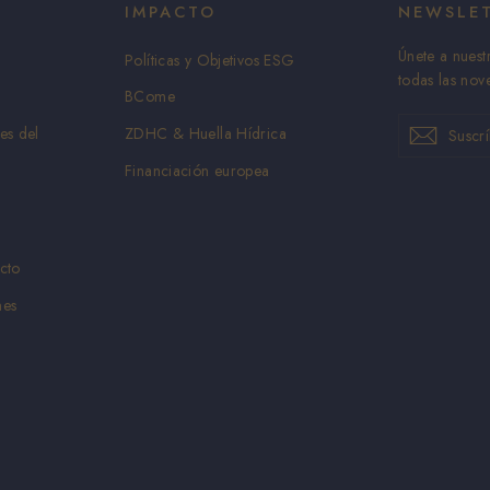
IMPACTO
NEWSLE
Únete a nuest
Políticas y Objetivos ESG
todas las nov
BCome
Suscríbete
Suscribir
Suscrib
es del
ZDHC & Huella Hídrica
Financiación europea
cto
nes