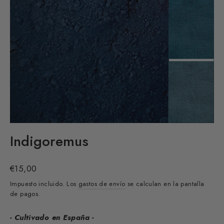
Indigoremus
Precio
€15,00
habitual
Impuesto incluido. Los
gastos de envío
se calculan en la pantalla
de pagos.
- Cultivado en España -