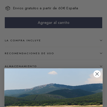
Envios gratuitos a partir de 60€ España
Agregar al carrito
LA COMPRA INCLUYE
RECOMENDACIONES DE USO
ALMACENAMIENTO
ENVÍOS & DEVOLUCIONES