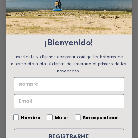
Nuestro índigo
¡Bienvenido!
Inscríbete y déjanos compartir contigo las historias de
nuestro día a día. Además de enterarte el primero de las
novedades.
Nuestro cultivo en Santa María de las Lomas (España)
NOMBRE
cuenta con más de 350.000 plantas, convirtiéndonos así,
en el cultivo de índigo más grande de Europa.
EMAIL
Gender
Hombre
Mujer
Sin especificar
REGISTRARME