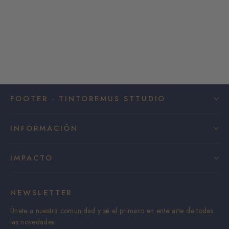
Indigoremus
Desde €15,00
FOOTER - TINTOREMUS STTUDIO
INFORMACIÓN
IMPACTO
NEWSLETTER
Únete a nuestra comunidad y sé el primero en enterarte de todas
las novedades.