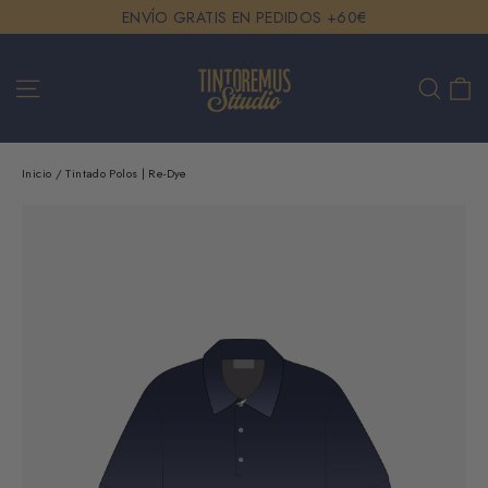
Ir
ENVÍO GRATIS EN PEDIDOS +60€
directamente
al
Ca
Navegación
Buscar
contenido
Inicio
/
Tintado Polos | Re-Dye