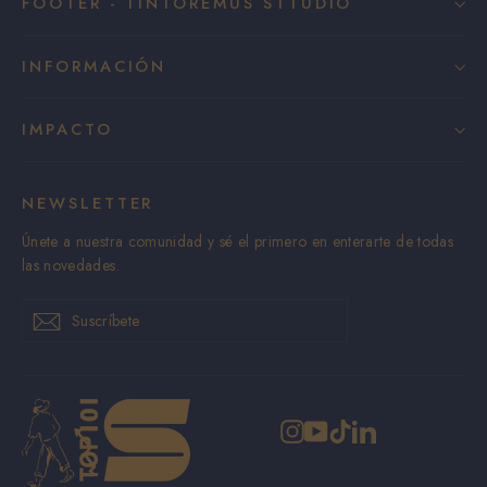
FOOTER - TINTOREMUS STTUDIO
INFORMACIÓN
IMPACTO
NEWSLETTER
Únete a nuestra comunidad y sé el primero en enterarte de todas
las novedades.
Suscríbete
Suscribir
Suscribir
Instagram
YouTube
TikTok
LinkedIn