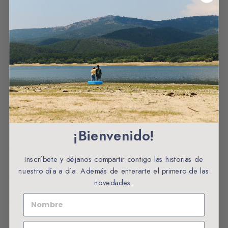
* AVISO:
El proceso de tintado debe realizarse sobre prendas
de color claro.
Sólo se aceptan prendas confeccionadas con tejidos
de origen natural o en su defecto con % de fibra
sintética bajos.
El color final puede variar según el tejido y el color
original de la prenda.
¡Bienvenido!
PREPARACIÓN DEL PRODUCTO ANTES DEL TINTADO
Inscríbete y déjanos compartir contigo las historias de
nuestro día a día. Además de enterarte el primero de las
CUIDADO DEL PRODUCTO DESPUÉS DEL TINTADO
novedades.
NOMBRE
MÁS INFORMACIÓN
EMAIL