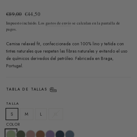
Precio
Precio
€89,00
€44,50
habitual
de
Impuesto incluido. Los
gastos de envío
se calculan en la pantalla de
oferta
pagos.
Camisa relaxed fit, confeccionada con 100% lino y teñida con
tintes naturales que respetan las fibras naturales y evitando el uso
de químicos derivados del petróleo.
Fabricada en Braga,
Portugal.
TABLA DE TALLAS
TALLA
S
M
L
XL
COLOR