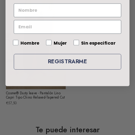
NOMBRE
EMAIL
Gender
Hombre
Mujer
Sin especificar
REGISTRARME
Cosme® Dusty leave - Pantalón Lino
Capri Tipo Chino Relaxed-Tapered Cut
€57,50
Te puede interesar