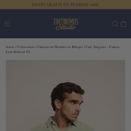
Ir
ENVÍO GRATIS EN PEDIDOS +60€
directamente
al
Ca
Navegación
Buscar
contenido
Inicio
/
Colecciones
/
Camisas de Hombre en Rebajas
/
Cary Seagrass - Camisa
Lino Relaxed Fit