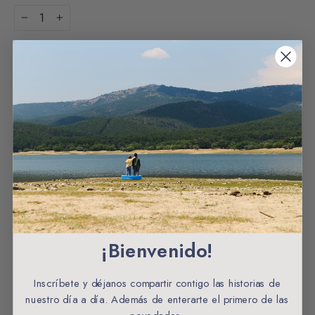
−
+
Agregar al carrito
Envios gratuitos a partir de 60€ España
CARACTERÍSTICAS
MATERIALES Y ORIGEN
CUIDADOS DE LA PRENDA
¡Bienvenido!
ENVÍOS Y DEVOLUCIONES
Inscríbete y déjanos compartir contigo las historias de
nuestro día a día. Además de enterarte el primero de las