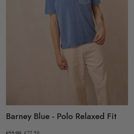
Barney Blue - Polo Relaxed Fit
Precio
Precio
€55,00
€27,50