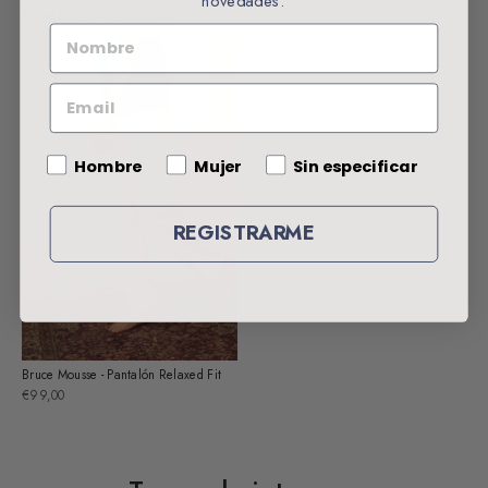
novedades.
COMPLETA EL LOOK
NOMBRE
EMAIL
Gender
Hombre
Mujer
Sin especificar
REGISTRARME
Bruce Mousse - Pantalón Relaxed Fit
€99,00