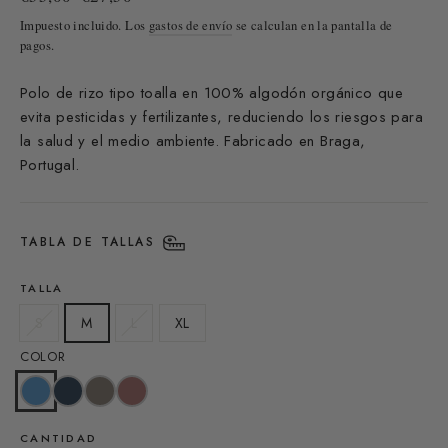
habitual
de
Impuesto incluido. Los
gastos de envío
se calculan en la pantalla de
oferta
pagos.
Polo de rizo tipo toalla en 100% algodón orgánico que
evita
pesticidas y fertilizantes, reduciendo los riesgos para
la salud y el medio ambiente.
Fabricado en Braga,
Portugal.
TABLA DE TALLAS
TALLA
S
M
L
XL
COLOR
CANTIDAD