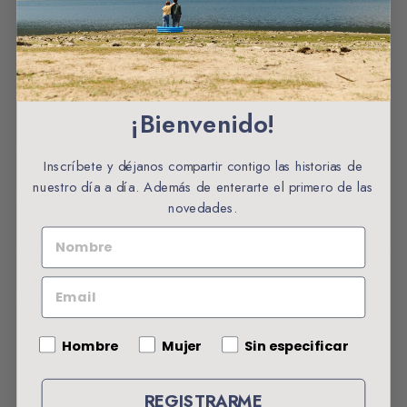
Agregar al carrito
Envios gratuitos a partir de 60€ España
¡Bienvenido!
CARACTERÍSTICAS
Inscríbete y déjanos compartir contigo las historias de
nuestro día a día. Además de enterarte el primero de las
MATERIALES Y ORIGEN
novedades.
NOMBRE
CUIDADOS DE LA PRENDA
EMAIL
ENVÍOS Y DEVOLUCIONES
Gender
Hombre
Mujer
Sin especificar
REGISTRARME