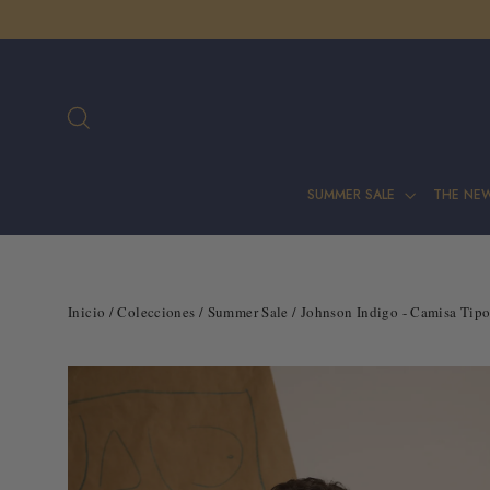
Ir
directamente
al
contenido
Buscar
SUMMER SALE
THE NE
Inicio
/
Colecciones
/
Summer Sale
/
Johnson Indigo - Camisa Tipo 