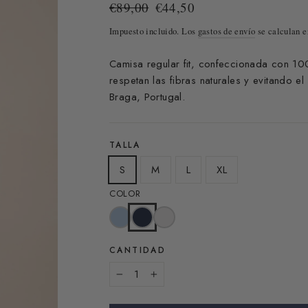
Precio
Precio
€89,00
€44,50
habitual
de
Impuesto incluido. Los
gastos de envío
se calculan e
oferta
Camisa regular fit, confeccionada con 
respetan las fibras naturales y evitando e
Braga, Portugal.
TALLA
S
M
L
XL
COLOR
CANTIDAD
−
+