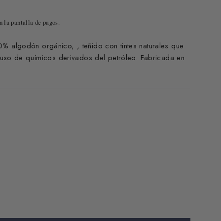
n la pantalla de pagos.
100% algodón orgánico,
,
teñido con tintes naturales que
l uso de químicos derivados del petróleo
. F
abricada en