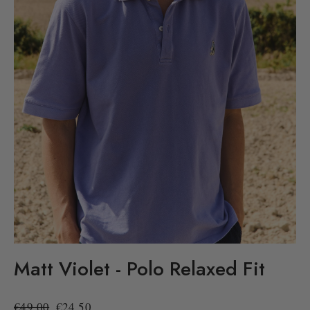
Matt Violet - Polo Relaxed Fit
Precio
Precio
€49,00
€24,50