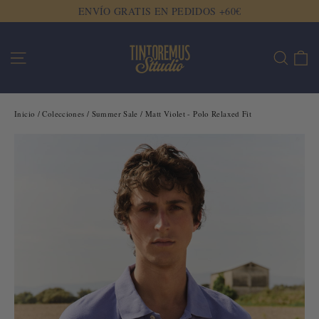
Ir
ENVÍO GRATIS EN PEDIDOS +60€
directamente
al
Ca
Navegación
Buscar
contenido
Inicio
/
Colecciones
/
Summer Sale
/
Matt Violet - Polo Relaxed Fit