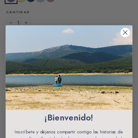
CANTIDAD
−
+
Agregar al carrito
Envios gratuitos a partir de 60€ España
CARACTERÍSTICAS
MATERIALES Y ORIGEN
¡Bienvenido!
CUIDADOS DE LA PRENDA
Inscríbete y déjanos compartir contigo las historias de
ENVÍOS Y DEVOLUCIONES