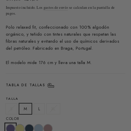
habitual
de
Impuesto incluido. Los
gastos de envío
se calculan en la pantalla de
oferta
pagos.
Polo relaxed fit, confeccionado con 100% algodón
orgánico
, y
teñido con tintes naturales que respetan las
fibras naturales y evitando el uso de químicos derivados
del petróleo. F
abricado en Braga, Portugal.
El modelo mide 176 cm y lleva una talla M.
TABLA DE TALLAS
TALLA
S
M
L
XL
COLOR