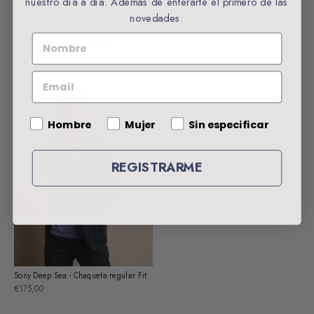
nuestro día a día. Además de enterarte el primero de las
novedades.
NOMBRE
COMPLETA EL LOOK
EMAIL
Gender
Hombre
Mujer
Sin especificar
REGISTRARME
Sony Deep Sea - Chaqueta regular Fit
€175,00