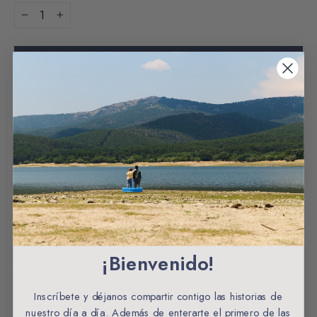
−
+
Agregar al carrito
Envios gratuitos a partir de 60€ España
CARACTERÍSTICAS
MATERIALES Y ORIGEN
CUIDADOS DE LA PRENDA
¡Bienvenido!
ENVÍOS Y DEVOLUCIONES
Inscríbete y déjanos compartir contigo las historias de
nuestro día a día. Además de enterarte el primero de las