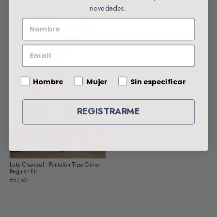
COMPLETA EL LOOK
novedades.
NOMBRE
EMAIL
Gender
Hombre
Mujer
Sin especificar
REGISTRARME
Luke Charcoal - Pantalón Tipo Chino
Regular Fit
€57,50