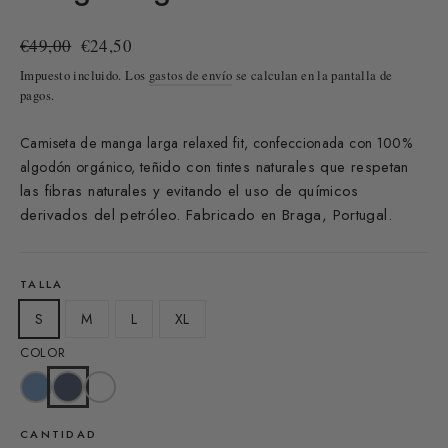
Precio
Precio
€49,00
€24,50
habitual
de
Impuesto incluido. Los
gastos de envío
se calculan en la pantalla de
oferta
pagos.
Camiseta de manga larga relaxed fit, confeccionada con 100%
teñido con tintes naturales que respetan
algodón orgánico,
las fibras naturales y evitando el uso de químicos
derivados del petróleo
. Fabricado en Braga, Portugal.
TALLA
S
M
L
XL
COLOR
CANTIDAD