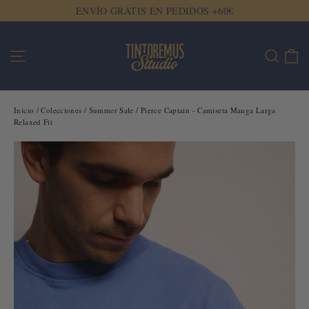
Ir
ENVÍO GRATIS EN PEDIDOS +60€
directamente
al
Ca
Navegación
Buscar
contenido
Inicio
/
Colecciones
/
Summer Sale
/
Pierce Captain - Camiseta Manga Larga
Relaxed Fit