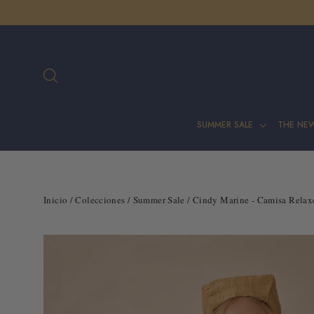
Ir
directamente
al
contenido
Buscar
SUMMER SALE
THE NE
Inicio
/
Colecciones
/
Summer Sale
/
Cindy Marine - Camisa Relaxe