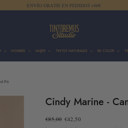
ENVÍO GRATIS EN PEDIDOS +60€
W
HOMBRE
MUJER
TINTES NATURALES
RE-COLOR
T
d Fit
Cindy Marine - Cam
Precio
Precio
€85,00
€42,50
habitual
de