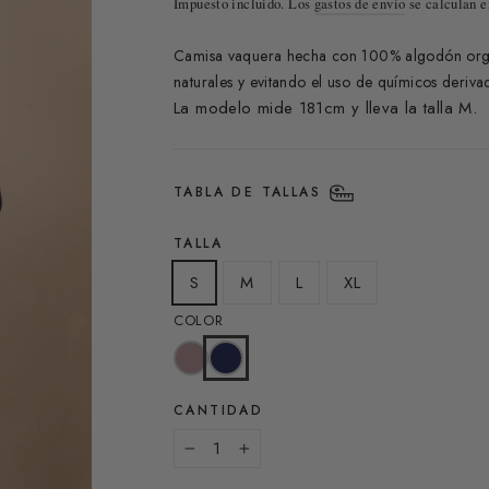
Impuesto incluido. Los
gastos de envío
se calculan e
oferta
Camisa vaquera hecha con 100% algodón orgán
naturales y evitando el uso de químicos deriva
La modelo mide 181cm y lleva la talla M.
TABLA DE TALLAS
TALLA
S
M
L
XL
COLOR
CANTIDAD
−
+