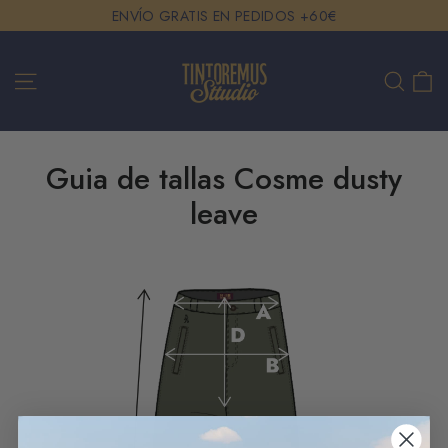
Skip
ENVÍO GRATIS EN PEDIDOS +60€
to
content
Ca
Site navigation
Search
Guia de tallas Cosme dusty
leave