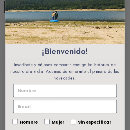
CANTIDAD
−
+
Envios gratuitos a partir de 60€ España
¡Bienvenido!
Agregar al carrito
Inscríbete y déjanos compartir contigo las historias de
nuestro día a día. Además de enterarte el primero de las
novedades.
NOMBRE
CARACTERÍSTICAS
COMPOSICIÓN Y CUIDADO
EMAIL
ENVÍOS & DEVOLUCIONES
Gender
Hombre
Mujer
Sin especificar