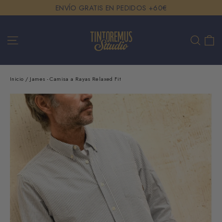
Ir
ENVÍO GRATIS EN PEDIDOS +60€
directamente
al
Ca
Navegación
Buscar
contenido
Inicio
/
James - Camisa a Rayas Relaxed Fit